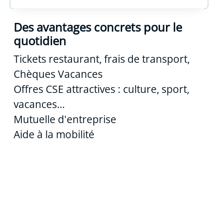
Des avantages concrets pour le
quotidien
Tickets restaurant, frais de transport,
Chèques Vacances
Offres CSE attractives : culture, sport,
vacances…
Mutuelle d'entreprise
Aide à la mobilité
Nos métiers
Stages
Alternance
Nos avantages
Nos valeurs RH
Le Groupe Crédit Agricole