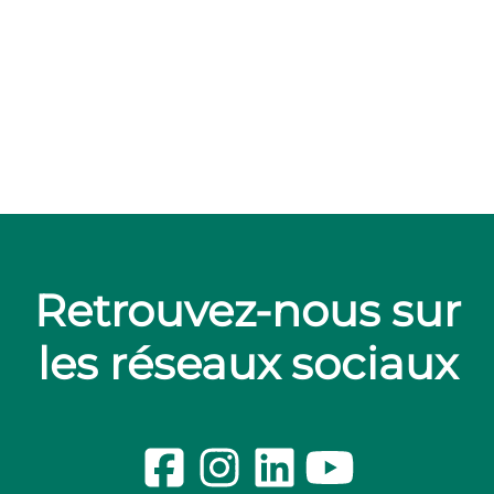
Nos métiers
Stages
Alternance
Nos avantages
Nos valeurs RH
Le Groupe Crédit Agricole
Retrouvez-nous sur
les réseaux sociaux