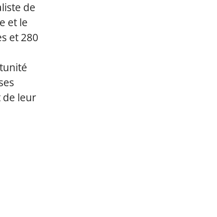
liste de
 et le
es et 280
tunité
ses
 de leur